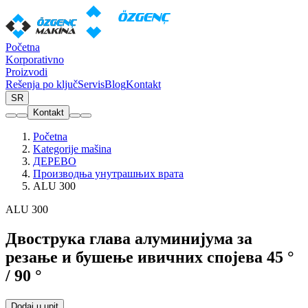
Početna
Korporativno
Proizvodi
Rešenja po ključ
Servis
Blog
Kontakt
SR
Kontakt
Početna
Kategorije mašina
ДЕРЕВО
Производња унутрашњих врата
ALU 300
ALU 300
Двострука глава алуминијума за
резање и бушење ивичних спојева 45 °
/ 90 °
Dodaj u upit