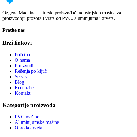
Ozgenc Machine — turski proizvođač industrijskih mašina za
proizvodnju prozora i vrata od PVC, aluminijuma i drveta.
Pratite nas
Brzi linkovi
Početna
O nama
Proizvodi
Rešenja po ključ
Servis
Blog
Recenzije
Kontakt
Kategorije proizvoda
PVC mašine
Aluminijumske mašine
Obrada drveta