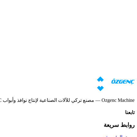
اقرأ المزيد
→
رد خلال 24 ساعة
هل تحتاج إلى استشارة بشأن الآلات؟
سيُعدّ متخصصونا عرضاً فردياً بناءً على متطلباتك
طلب السعر
تحميل الكتالوج
Ozgenc Machine — مصنع تركي للآلات الصناعية لإنتاج نوافذ وأبواب PVC والألومنيوم والخشب.
تابعنا
روابط سريعة