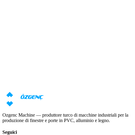
Risposta entro 24 ore
Panoramica
Hai bisogno di una consulenza sulle
macchine?
I nostri specialisti prepareranno un'offerta individuale basata sui tuoi
requisiti
Richiedi prezzo
Scarica catalogo
Ozgenc Machine — produttore turco di macchine industriali per la
produzione di finestre e porte in PVC, alluminio e legno.
Seguici