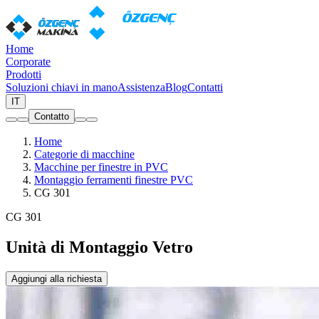
Home
Corporate
Prodotti
Soluzioni chiavi in mano
Assistenza
Blog
Contatti
IT
Contatto
Home
Categorie di macchine
Macchine per finestre in PVC
Montaggio ferramenti finestre PVC
CG 301
CG 301
Unità di Montaggio Vetro
Aggiungi alla richiesta