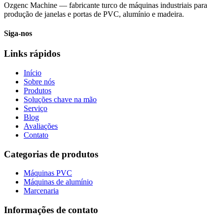
Ozgenc Machine — fabricante turco de máquinas industriais para
produção de janelas e portas de PVC, alumínio e madeira.
Siga-nos
Links rápidos
Início
Sobre nós
Produtos
Soluções chave na mão
Serviço
Blog
Avaliações
Contato
Categorias de produtos
Máquinas PVC
Máquinas de alumínio
Marcenaria
Informações de contato