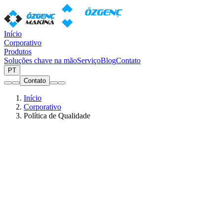
Início
Corporativo
Produtos
Soluções chave na mão
Serviço
Blog
Contato
PT
Contato
Início
Corporativo
Política de Qualidade
Política de Qualidade
A qualidade é um compromisso partilhado por cada colaborador da
Ozgenc Makina — do chão de fábrica à direção.
Na Ozgenc Makina, a qualidade está integrada em cada etapa do
projeto, produção e assistência pós-venda. Operamos sob um
sistema de gestão certificado ISO 9001, com processos claramente