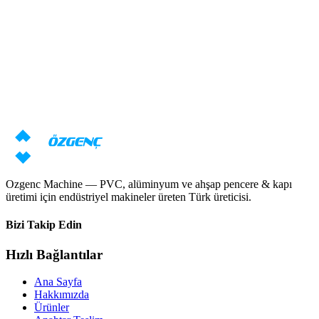
24 saat içinde yanıt
Genel bakış
Makina danışmanlığına mı ihtiyacınız
var?
Uzmanlarımız gereksinimlerinize göre bireysel teklif hazırlayacaktır
Fiyat talebi
Kataloğu indir
Ozgenc Machine — PVC, alüminyum ve ahşap pencere & kapı
üretimi için endüstriyel makineler üreten Türk üreticisi.
Bizi Takip Edin
Hızlı Bağlantılar
Ana Sayfa
Hakkımızda
Ürünler