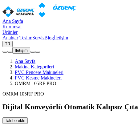
Ana Sayfa
Kurumsal
Ürünler
Anahtar Teslim
Servis
Blog
İletişim
TR
İletişim
Ana Sayfa
Makina Kategorileri
PVC Pencere Makineleri
PVC Kesme Makineleri
OMRM 105RF PRO
OMRM 105RF PRO
Dijital Konveyörlü Otomatik Kalıpsız Çıt
Talebe ekle