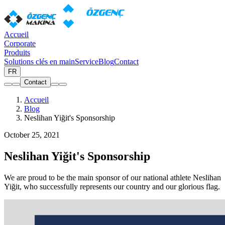
Accueil
Corporate
Produits
Solutions clés en main
Service
Blog
Contact
FR
Contact
Accueil
Blog
Neslihan Yiğit's Sponsorship
October 25, 2021
Neslihan Yiğit's Sponsorship
We are proud to be the main sponsor of our national athlete Neslihan
Yiğit, who successfully represents our country and our glorious flag.