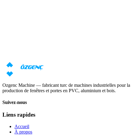
Réponse sous 24 heures
Besoin d'une consultation sur les
machines ?
Nos spécialistes prépareront une offre individuelle basée sur vos
exigences
Demander un prix
Télécharger le catalogue
Ozgenc Machine — fabricant turc de machines industrielles pour la
production de fenêtres et portes en PVC, aluminium et bois.
Suivez-nous
Liens rapides
Accueil
À propos