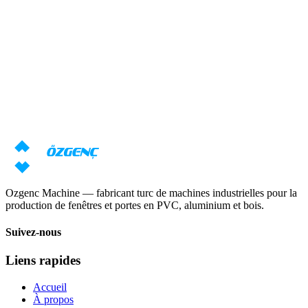
Réponse sous 24 heures
Aperçu
Besoin d'une consultation sur les
machines ?
Nos spécialistes prépareront une offre individuelle basée sur vos
exigences
Demander un prix
Télécharger le catalogue
Ozgenc Machine — fabricant turc de machines industrielles pour la
production de fenêtres et portes en PVC, aluminium et bois.
Suivez-nous
Liens rapides
Accueil
À propos