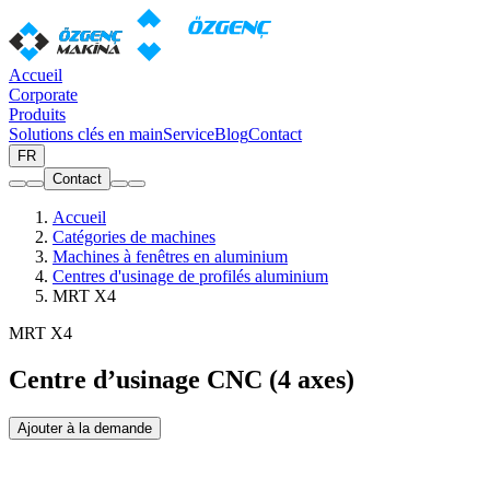
Accueil
Corporate
Produits
Solutions clés en main
Service
Blog
Contact
FR
Contact
Accueil
Catégories de machines
Machines à fenêtres en aluminium
Centres d'usinage de profilés aluminium
MRT X4
MRT X4
Centre d’usinage CNC (4 axes)
Ajouter à la demande