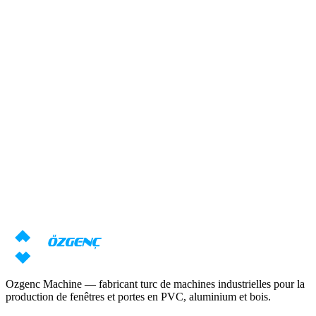
Réponse sous 24 heures
Aperçu
Besoin d'une consultation sur les
machines ?
Nos spécialistes prépareront une offre individuelle basée sur vos
exigences
Demander un prix
Télécharger le catalogue
Ozgenc Machine — fabricant turc de machines industrielles pour la
production de fenêtres et portes en PVC, aluminium et bois.