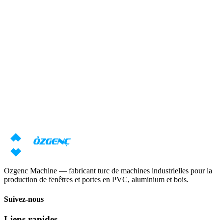
Réponse sous 24 heures
Aperçu
Besoin d'une consultation sur les
machines ?
Nos spécialistes prépareront une offre individuelle basée sur vos
exigences
Demander un prix
Télécharger le catalogue
Ozgenc Machine — fabricant turc de machines industrielles pour la
production de fenêtres et portes en PVC, aluminium et bois.
Suivez-nous
Liens rapides