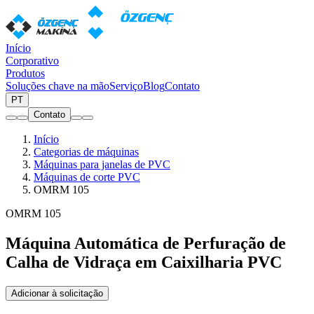
Início
Corporativo
Produtos
Soluções chave na mão
Serviço
Blog
Contato
PT
Contato
Início
Categorias de máquinas
Máquinas para janelas de PVC
Máquinas de corte PVC
OMRM 105
OMRM 105
Máquina Automática de Perfuração de
Calha de Vidraça em Caixilharia PVC
Adicionar à solicitação