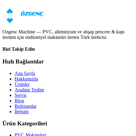
Uzmanlarımız gereksinimlerinize göre bireysel teklif hazırlayacaktır
Fiyat talebi
Kataloğu indir
Ozgenc Machine — PVC, alüminyum ve ahşap pencere & kapı
üretimi için endüstriyel makineler üreten Türk üreticisi.
Bizi Takip Edin
Hızlı Bağlantılar
Ana Sayfa
Hakkımızda
Ürünler
Anahtar Teslim
Servis
Blog
Referanslar
İletişim
Ürün Kategorileri
PVC Makineleri