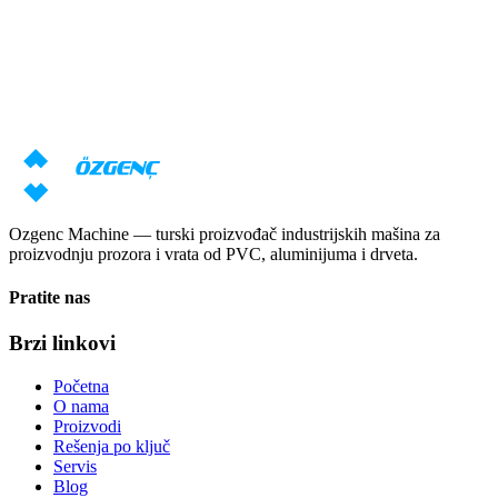
Potrebna vam je konsultacija o
mašinama?
Naši stručnjaci će pripremiti individualnu ponudu na osnovu vaših
zahteva
Zatraži cenu
Preuzmi katalog
Ozgenc Machine — turski proizvođač industrijskih mašina za
proizvodnju prozora i vrata od PVC, aluminijuma i drveta.
Pratite nas
Brzi linkovi
Početna
O nama
Proizvodi
Rešenja po ključ
Servis
Blog