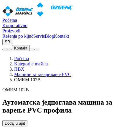
Početna
Korporativno
Proizvodi
Rešenja po ključ
Servis
Blog
Kontakt
SR
Kontakt
Početna
Kategorije mašina
ПВХ
Машине за заваривање PVC
OMRM 102B
OMRM 102B
Аутоматска једноглава машина за
варење PVC профила
Dodaj u upit