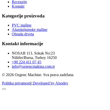
Recenzije
Kontakt
Kategorije proizvoda
PVC mašine
Aluminijumske mašine
Obrada drveta
Kontakt informacije
NOSAB 113. Sokak No:23
Nilüfer/Bursa, Turkey 16250
+90 224 411 07 45
info@ozgencmakina.com.tr
© 2026 Ozgenc Machine. Sva prava zadržana
Politika privatnosti
|
Developed by Alsodev