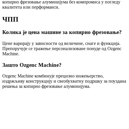
копирно фрезовање алуминијума без компромиса у погледу
квалитета или перформанси.
ЧПП
Колика је цена машине за копирно фрезовање?
Цене варирају у зависности од величине, снаге и функција.
Препоручује се тражење персонализоване понуде од Ozgenc
Machine.
Зашто Ozgenc Machine?
Ozgenc Machine комбинује прецизно инжењерство,
издржљиву конструкцију и свеобухватну подршку за поуздана
решења за копирно фрезовање алуминијума.
Odgovor u roku od 24 sata
Potrebna vam je konsultacija o
mašinama?