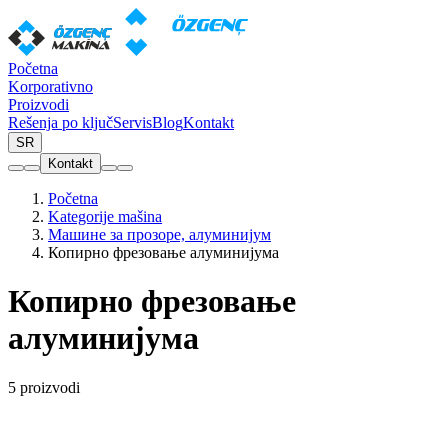
Početna
Korporativno
Proizvodi
Rešenja po ključ
Servis
Blog
Kontakt
SR
Kontakt
Početna
Kategorije mašina
Машине за прозоре, алуминијум
Копирно фрезовање алуминијума
Копирно фрезовање
алуминијума
5 proizvodi