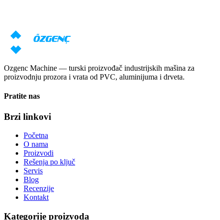
Naši stručnjaci će pripremiti individualnu ponudu na osnovu vaših
zahteva
Zatraži cenu
Preuzmi katalog
Ozgenc Machine — turski proizvođač industrijskih mašina za
proizvodnju prozora i vrata od PVC, aluminijuma i drveta.
Pratite nas
Brzi linkovi
Početna
O nama
Proizvodi
Rešenja po ključ
Servis
Blog
Recenzije
Kontakt
Kategorije proizvoda