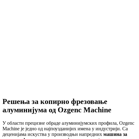
Pročitaj više
→
Решења за копирно фрезовање
алуминијума од Ozgenc Machine
У области прецизне обраде алуминијумских профила, Ozgenc
Machine је једно од најпоузданијих имена у индустрији. Са
деценијама искуства у производњи напредних
машина за