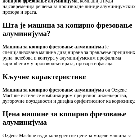
копирно фрезовање алуминијума
, компанија нуди
најсавременија решења за производне линије алуминијумских
прозора и врата.
Шта је машина за копирно фрезовање
алуминијума?
Машина за копирно фрезовање алуминијума
је
специјализована машина дизајнирана за прављење прецизних
рупа, жлебова и контура у алуминијумским профилима
коришћеним у производњи врата, прозора и фасада.
Кључне карактеристике
Машина за копирно фрезовање алуминијума
од Ozgenc
Machine истиче се комбинацијом прецизног инжењерства,
дугорочне поузданости и дизајна оријентисаног ка кориснику.
Цена машине за копирно фрезовање
алуминијума
Ozgenc Machine нуди конкурентне цене за модeле машина за