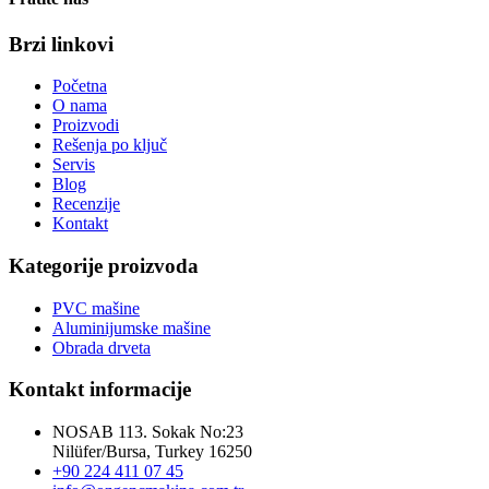
Brzi linkovi
Početna
O nama
Proizvodi
Rešenja po ključ
Servis
Blog
Recenzije
Kontakt
Kategorije proizvoda
PVC mašine
Aluminijumske mašine
Obrada drveta
Kontakt informacije
NOSAB 113. Sokak No:23
Nilüfer/Bursa, Turkey 16250
+90 224 411 07 45