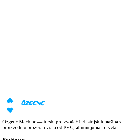
Pročitaj više
→
Odgovor u roku od 24 sata
Potrebna vam je konsultacija o
mašinama?
Naši stručnjaci će pripremiti individualnu ponudu na osnovu vaših
zahteva
Zatraži cenu
Preuzmi katalog
Ozgenc Machine — turski proizvođač industrijskih mašina za
proizvodnju prozora i vrata od PVC, aluminijuma i drveta.
Pratite nas