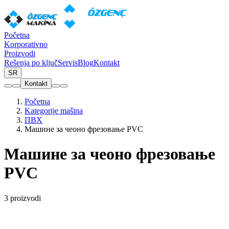
Početna
Korporativno
Proizvodi
Rešenja po ključ
Servis
Blog
Kontakt
SR
Kontakt
Početna
Kategorije mašina
ПВХ
Машине за чеоно фрезовање PVC
Машине за чеоно фрезовање
PVC
3 proizvodi