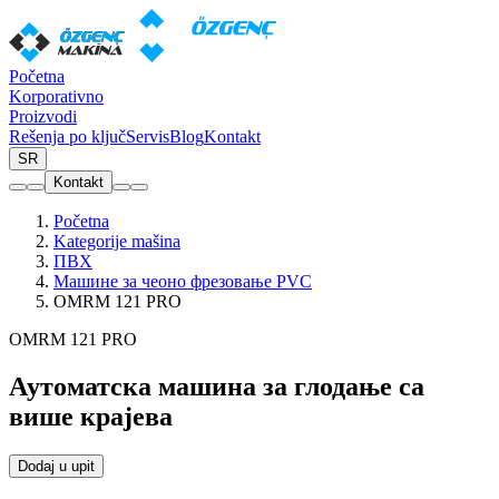
Početna
Korporativno
Proizvodi
Rešenja po ključ
Servis
Blog
Kontakt
SR
Kontakt
Početna
Kategorije mašina
ПВХ
Машине за чеоно фрезовање PVC
OMRM 121 PRO
OMRM 121 PRO
Аутоматска машина за глодање са
више крајева
Dodaj u upit