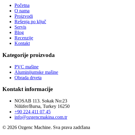
Početna
O nama
Proizvodi
Rešenja po ključ
Servis
Blog
Recenzije
Kontakt
Kategorije proizvoda
PVC mašine
Aluminijumske mašine
Obrada drveta
Kontakt informacije
NOSAB 113. Sokak No:23
Nilüfer/Bursa, Turkey 16250
+90 224 411 07 45
info@ozgencmakina.com.tr
© 2026 Ozgenc Machine. Sva prava zadržana