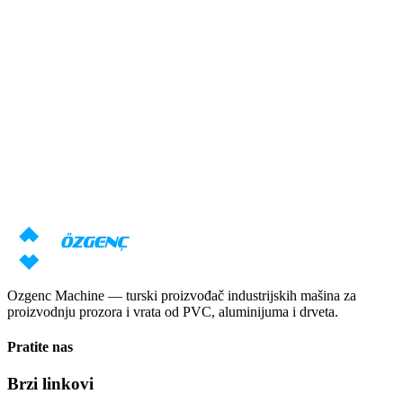
Odgovor u roku od 24 sata
Преглед
Potrebna vam je konsultacija o
mašinama?
Naši stručnjaci će pripremiti individualnu ponudu na osnovu vaših
zahteva
Zatraži cenu
Preuzmi katalog
Ozgenc Machine — turski proizvođač industrijskih mašina za
proizvodnju prozora i vrata od PVC, aluminijuma i drveta.
Pratite nas
Brzi linkovi