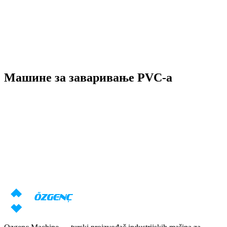
Pročitaj više
→
Машине за заваривање PVC-а
Odgovor u roku od 24 sata
Potrebna vam je konsultacija o
mašinama?
Naši stručnjaci će pripremiti individualnu ponudu na osnovu vaših
zahteva
Zatraži cenu
Preuzmi katalog