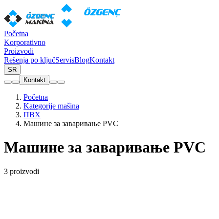
Početna
Korporativno
Proizvodi
Rešenja po ključ
Servis
Blog
Kontakt
SR
Kontakt
Početna
Kategorije mašina
ПВХ
Машине за заваривање PVC
Машине за заваривање PVC
3 proizvodi