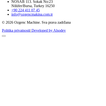
NOSAB 113. Sokak No:23
Nilüfer/Bursa, Turkey 16250
+90 224 411 07 45
info@ozgencmakina.com.tr
© 2026 Ozgenc Machine. Sva prava zadržana
Politika privatnosti
|
Developed by Alsodev