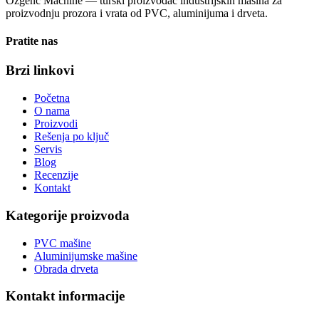
Ozgenc Machine — turski proizvođač industrijskih mašina za
proizvodnju prozora i vrata od PVC, aluminijuma i drveta.
Pratite nas
Brzi linkovi
Početna
O nama
Proizvodi
Rešenja po ključ
Servis
Blog
Recenzije
Kontakt
Kategorije proizvoda
PVC mašine
Aluminijumske mašine
Obrada drveta
Kontakt informacije