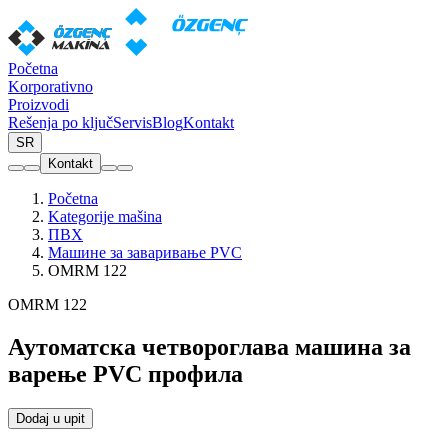
Početna
Korporativno
Proizvodi
Rešenja po ključ
Servis
Blog
Kontakt
SR
Kontakt
Početna
Kategorije mašina
ПВХ
Машине за заваривање PVC
OMRM 122
OMRM 122
Аутоматска четвороглава машина за
варење PVC профила
Dodaj u upit