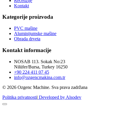
Recenzije
Kontakt
Kategorije proizvoda
PVC mašine
Aluminijumske mašine
Obrada drveta
Kontakt informacije
NOSAB 113. Sokak No:23
Nilüfer/Bursa, Turkey 16250
+90 224 411 07 45
info@ozgencmakina.com.tr
© 2026 Ozgenc Machine. Sva prava zadržana
Politika privatnosti
|
Developed by Alsodev