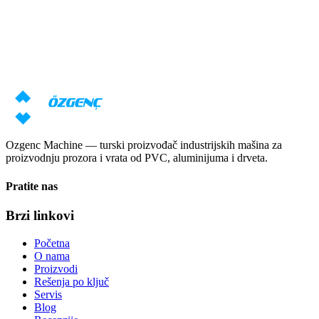
Potrebna vam je konsultacija o
mašinama?
Naši stručnjaci će pripremiti individualnu ponudu na osnovu vaših
zahteva
Zatraži cenu
Preuzmi katalog
Ozgenc Machine — turski proizvođač industrijskih mašina za
proizvodnju prozora i vrata od PVC, aluminijuma i drveta.
Pratite nas
Brzi linkovi
Početna
O nama
Proizvodi
Rešenja po ključ
Servis
Blog