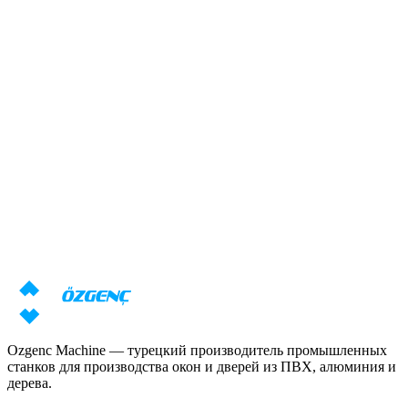
Подробнее
→
Ответ за 24 часа
Нужна консультация по станкам?
Наши специалисты подготовят индивидуальное предложение
с учётом ваших задач
Запросить цену
Скачать каталог
Ozgenc Machine — турецкий производитель промышленных
станков для производства окон и дверей из ПВХ, алюминия и
дерева.