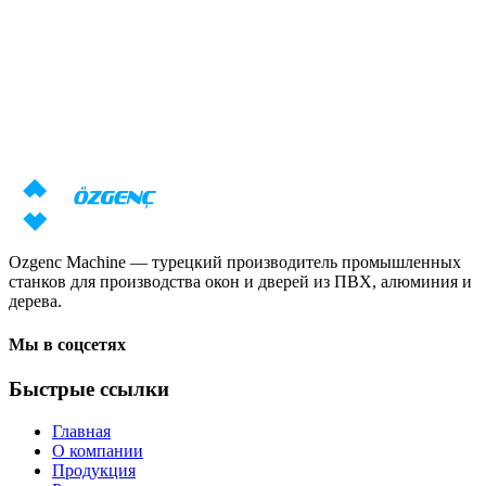
Ответ за 24 часа
Нужна консультация по станкам?
Наши специалисты подготовят индивидуальное предложение
с учётом ваших задач
Запросить цену
Скачать каталог
Ozgenc Machine — турецкий производитель промышленных
станков для производства окон и дверей из ПВХ, алюминия и
дерева.
Мы в соцсетях
Быстрые ссылки
Главная
О компании
Продукция