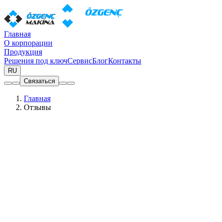
Главная
О корпорации
Продукция
Решения под ключ
Сервис
Блог
Контакты
RU
Связаться
Главная
Отзывы
Наши счастливые клиенты
Что говорят наши клиенты о работе с Ozgenc Makina
Все страны
Belarus
Slovenia
Malta
Turkey
Germany
Spain