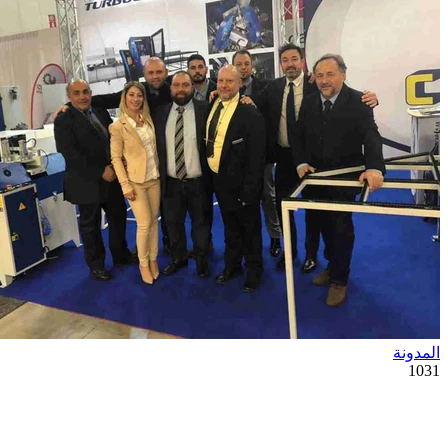
المدونة
1031