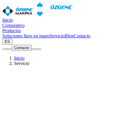
Inicio
Corporativo
Productos
Soluciones llave en mano
Servicio
Blog
Contacto
ES
Contacto
Inicio
Servicio
Servicio
Proporcionamos un ciclo completo de servicio — desde la
instalación hasta el mantenimiento en garantía y postgarantía