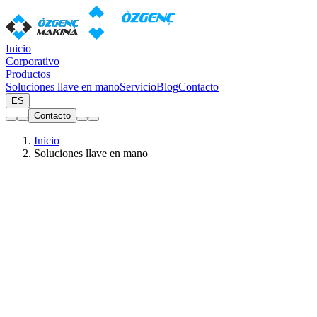
Inicio
Corporativo
Productos
Soluciones llave en mano
Servicio
Blog
Contacto
ES
Contacto
Inicio
Soluciones llave en mano
Amplia gama de diagramas de producción
Paquetes de máquinas listos para la producción de ventanas de PVC 
Todos
PVC
Aluminio