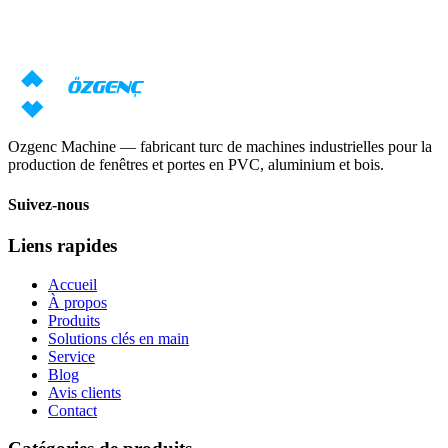
Nos spécialistes prépareront une offre individuelle basée sur vos
exigences
Demander un prix
Télécharger le catalogue
Ozgenc Machine — fabricant turc de machines industrielles pour la
production de fenêtres et portes en PVC, aluminium et bois.
Suivez-nous
Liens rapides
Accueil
À propos
Produits
Solutions clés en main
Service
Blog
Avis clients
Contact