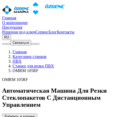
Главная
О корпорации
Продукция
Решения под ключ
Сервис
Блог
Контакты
RU
Связаться
Главная
Категории станков
ПВХ
Станки для резки ПВХ
OMRM 105RF
OMRM 105RF
Автоматическая Машина Для Резки
Стеклопакетов С Дистанционным
Управлением
Добавить в корзину