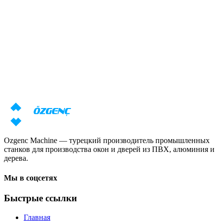
Ответ за 24 часа
Обзор
Нужна консультация по станкам?
Наши специалисты подготовят индивидуальное предложение
с учётом ваших задач
Запросить цену
Скачать каталог
Ozgenc Machine — турецкий производитель промышленных
станков для производства окон и дверей из ПВХ, алюминия и
дерева.
Мы в соцсетях
Быстрые ссылки
Главная