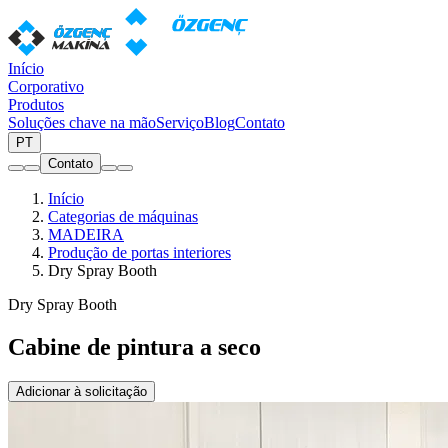
Início
Corporativo
Produtos
Soluções chave na mão
Serviço
Blog
Contato
PT
Contato
Início
Categorias de máquinas
MADEIRA
Produção de portas interiores
Dry Spray Booth
Dry Spray Booth
Cabine de pintura a seco
Adicionar à solicitação