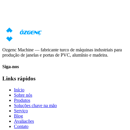
equipamentos?
Nossos especialistas prepararão uma proposta individual com base
em seus requisitos
Solicitar preço
Baixar catálogo
Ozgenc Machine — fabricante turco de máquinas industriais para
produção de janelas e portas de PVC, alumínio e madeira.
Siga-nos
Links rápidos
Início
Sobre nós
Produtos
Soluções chave na mão
Serviço
Blog
Avaliações
Contato