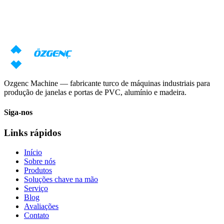
equipamentos?
Nossos especialistas prepararão uma proposta individual com base
em seus requisitos
Solicitar preço
Baixar catálogo
Ozgenc Machine — fabricante turco de máquinas industriais para
produção de janelas e portas de PVC, alumínio e madeira.
Siga-nos
Links rápidos
Início
Sobre nós
Produtos
Soluções chave na mão
Serviço
Blog
Avaliações
Contato