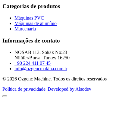
Categorias de produtos
Máquinas PVC
Máquinas de alumínio
Marcenaria
Informações de contato
NOSAB 113. Sokak No:23
Nilüfer/Bursa, Turkey 16250
+90 224 411 07 45
info@ozgencmakina.com.tr
© 2026 Ozgenc Machine. Todos os direitos reservados
Política de privacidade
|
Developed by Alsodev