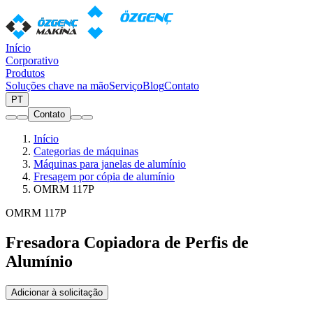
Início
Corporativo
Produtos
Soluções chave na mão
Serviço
Blog
Contato
PT
Contato
Início
Categorias de máquinas
Máquinas para janelas de alumínio
Fresagem por cópia de alumínio
OMRM 117P
OMRM 117P
Fresadora Copiadora de Perfis de
Alumínio
Adicionar à solicitação