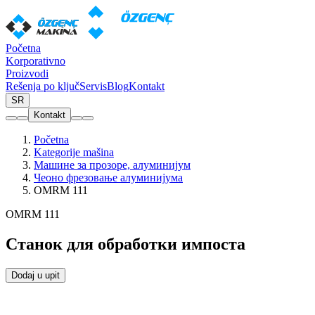
Početna
Korporativno
Proizvodi
Rešenja po ključ
Servis
Blog
Kontakt
SR
Kontakt
Početna
Kategorije mašina
Машине за прозоре, алуминијум
Чеоно фрезовање алуминијума
OMRM 111
OMRM 111
Станок для обработки импоста
Dodaj u upit