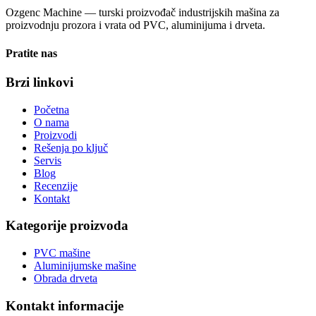
Ozgenc Machine — turski proizvođač industrijskih mašina za
proizvodnju prozora i vrata od PVC, aluminijuma i drveta.
Pratite nas
Brzi linkovi
Početna
O nama
Proizvodi
Rešenja po ključ
Servis
Blog
Recenzije
Kontakt
Kategorije proizvoda
PVC mašine
Aluminijumske mašine
Obrada drveta
Kontakt informacije