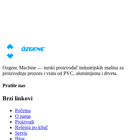
Potrebna vam je konsultacija o
mašinama?
Naši stručnjaci će pripremiti individualnu ponudu na osnovu vaših
zahteva
Zatraži cenu
Preuzmi katalog
Ozgenc Machine — turski proizvođač industrijskih mašina za
proizvodnju prozora i vrata od PVC, aluminijuma i drveta.
Pratite nas
Brzi linkovi
Početna
O nama
Proizvodi
Rešenja po ključ
Servis
Blog