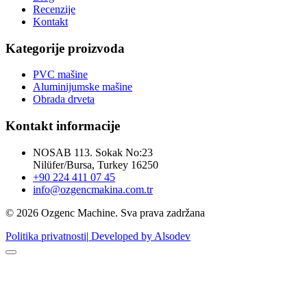
Recenzije
Kontakt
Kategorije proizvoda
PVC mašine
Aluminijumske mašine
Obrada drveta
Kontakt informacije
NOSAB 113. Sokak No:23
Nilüfer/Bursa, Turkey 16250
+90 224 411 07 45
info@ozgencmakina.com.tr
© 2026 Ozgenc Machine. Sva prava zadržana
Politika privatnosti
|
Developed by Alsodev