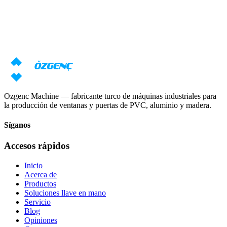
¿Necesita asesoramiento sobre máquinas?
Nuestros especialistas prepararán una oferta individual basada en sus
requisitos
Solicitar precio
Descargar catálogo
Ozgenc Machine — fabricante turco de máquinas industriales para
la producción de ventanas y puertas de PVC, aluminio y madera.
Síganos
Accesos rápidos
Inicio
Acerca de
Productos
Soluciones llave en mano
Servicio
Blog
Opiniones