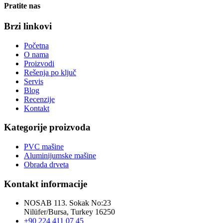
Pratite nas
Brzi linkovi
Početna
O nama
Proizvodi
Rešenja po ključ
Servis
Blog
Recenzije
Kontakt
Kategorije proizvoda
PVC mašine
Aluminijumske mašine
Obrada drveta
Kontakt informacije
NOSAB 113. Sokak No:23
Nilüfer/Bursa, Turkey 16250
+90 224 411 07 45