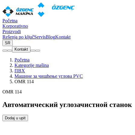
Početna
Korporativno
Proizvodi
Rešenja po ključ
Servis
Blog
Kontakt
SR
Kontakt
Početna
Kategorije mašina
ПВХ
Машине за чишћење углова PVC
OMR 114
OMR 114
Автоматический углозачистной станок
Dodaj u upit