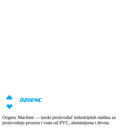
Odgovor u roku od 24 sata
Преглед
Potrebna vam je konsultacija o
mašinama?
Naši stručnjaci će pripremiti individualnu ponudu na osnovu vaših
zahteva
Zatraži cenu
Preuzmi katalog
Ozgenc Machine — turski proizvođač industrijskih mašina za
proizvodnju prozora i vrata od PVC, aluminijuma i drveta.