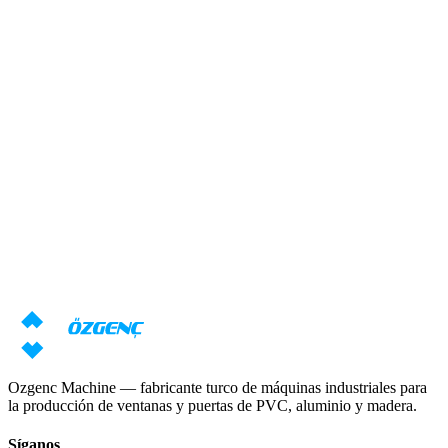
Respuesta en 24 horas
Resumen
¿Necesita asesoramiento sobre máquinas?
Nuestros especialistas prepararán una oferta individual basada en sus
requisitos
Solicitar precio
Descargar catálogo
Ozgenc Machine — fabricante turco de máquinas industriales para
la producción de ventanas y puertas de PVC, aluminio y madera.
Síganos