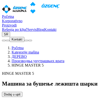
Početna
Korporativno
Proizvodi
Rešenja po ključ
Servis
Blog
Kontakt
SR
Kontakt
Početna
Kategorije mašina
ДЕРЕВО
Производња унутрашњих врата
HINGE MASTER 5
HINGE MASTER 5
Машина за бушење лежишта шарки
Dodaj u upit