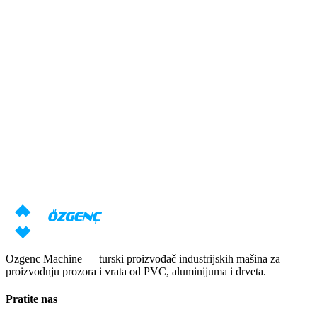
Odgovor u roku od 24 sata
Преглед
Potrebna vam je konsultacija o
mašinama?
Naši stručnjaci će pripremiti individualnu ponudu na osnovu vaših
zahteva
Zatraži cenu
Preuzmi katalog
Ozgenc Machine — turski proizvođač industrijskih mašina za
proizvodnju prozora i vrata od PVC, aluminijuma i drveta.
Pratite nas