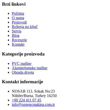
Brzi linkovi
Početna
O nama
Proizvodi
Rešenja po ključ
Servis
Blog
Recenzije
Kontakt
Kategorije proizvoda
PVC mašine
Aluminijumske mašine
Obrada drveta
Kontakt informacije
NOSAB 113. Sokak No:23
Nilüfer/Bursa, Turkey 16250
+90 224 411 07 45
info@ozgencmakina.com.tr