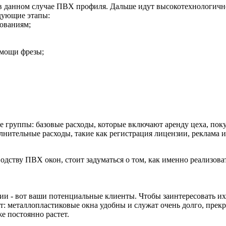
, в данном случае ПВХ профиля. Дальше идут высокотехнологичн
едующие этапы:
бованиям;
омощи фрезы;
е группы: базовые расходы, которые включают аренду цеха, по
лнительные расходы, такие как регистрация лицензии, реклама 
дству ПВХ окон, стоит задуматься о том, как именно реализоват
ии - вот ваши потенциальные клиенты. Чтобы заинтересовать и
т: металлопластиковые окна удобны и служат очень долго, прекр
е постоянно растет.