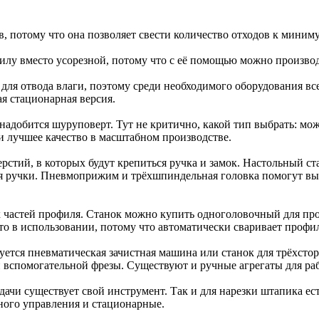
в, потому что она позволяет свести количество отходов к миним
лу вместо усорезной, потому что с её помощью можно производ
для отвода влаги, поэтому среди необходимого оборудования вс
я стационарная версия.
онадобится шуруповерт. Тут не критично, какой тип выбрать: мо
и лучшее качество в масштабном производстве.
стий, в которых будут крепиться ручка и замок. Настольный ст
ля ручки. Пневмоприжим и трёхшпиндельная головка помогут вы
х частей профиля. Станок можно купить одноголовочный для про
то в использовании, потому что автоматически сваривает профи
уется пневматическая зачистная машина или станок для трёхсто
вспомогательной фрезы. Существуют и ручные агрегаты для раб
дачи существует свой инструмент. Так и для нарезки штапика ес
ного управления и стационарные.