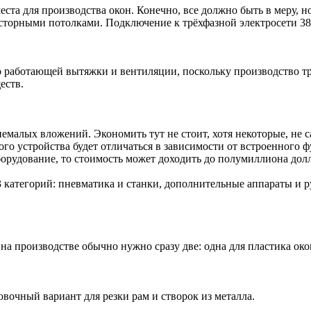
ста для производства окон. Конечно, все должно быть в меру, н
торными потолками. Подключение к трёхфазной электросети 380 
о работающей вытяжки и вентиляции, поскольку производство тр
еств.
 немалых вложений. Экономить тут не стоит, хотя некоторые, не
го устройства будет отличаться в зависимости от встроенного ф
орудование, то стоимость может доходить до полумиллиона дол
 категорий: пневматика и станки, дополнительные аппараты и 
 производстве обычно нужно сразу две: одна для пластика око
овочный вариант для резки рам и створок из металла.