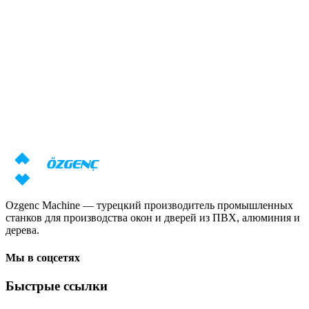
Ответ за 24 часа
Обзор
Нужна консультация по станкам?
Наши специалисты подготовят индивидуальное предложение
с учётом ваших задач
Запросить цену
Скачать каталог
Ozgenc Machine — турецкий производитель промышленных
станков для производства окон и дверей из ПВХ, алюминия и
дерева.
Мы в соцсетях
Быстрые ссылки