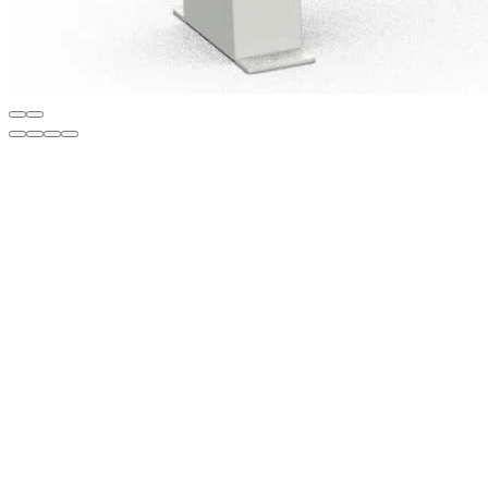
Описание
• Автоматическая резка ПВХ-штапиков под углом 45°
• Работа без шаблона
• 4 пилы HSS (2 × 200 мм – 2 × 105 мм)
• Вертикальная пневматическая система зажима
• Простая настройка шаблона с помощью рычага
• Двусторонняя система резки под 45°
• Быстро регулируемый поворотный упор
• Лёгкая регулировка скорости резки регулятором на панели
• Слева линейка, справа конвейер (2,4 м + 2,5 м)
Опция:
• Двухшкальный штангенциркуль длиной 2050 мм для точных
измерений